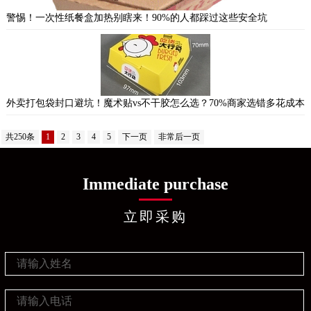
警惕！一次性纸餐盒加热别瞎来！90%的人都踩过这些安全坑
外卖打包袋封口避坑！魔术贴vs不干胶怎么选？70%商家选错多花成本
共250条
1
2
3
4
5
下一页
非常后一页
Immediate purchase
立即采购