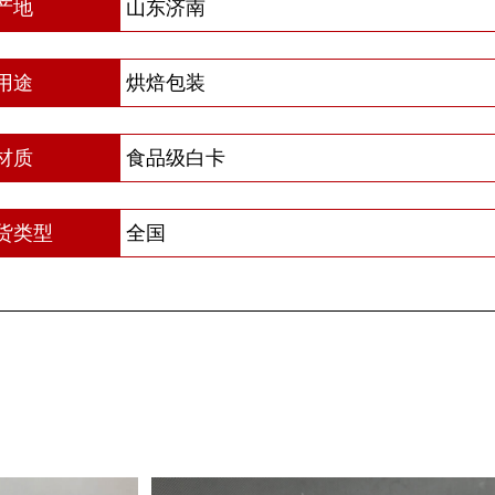
产地
山东济南
用途
烘焙包装
材质
食品级白卡
货类型
全国