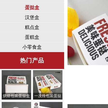
蛋挞盒
汉堡盒
糕点盒
蛋糕盒
小零食盒
热门产品
烘焙包装蛋挞盒
一次性包装蛋挞
盒