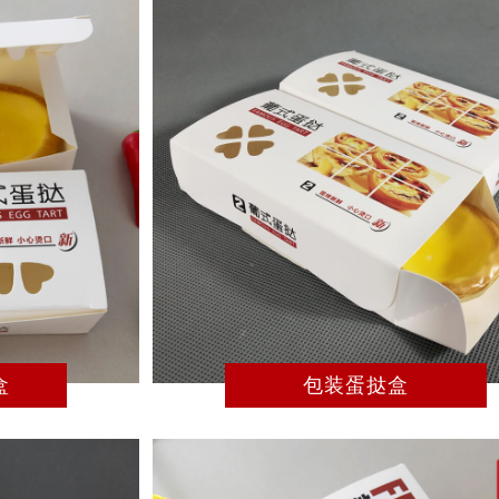
盒
包装蛋挞盒