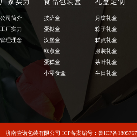
厂家实力
食品包装盒
礼盒定制
公司简介
披萨盒
月饼礼盒
工厂实力
蛋挞盒
粽子礼盒
管理理念
汉堡盒
糕点礼盒
糕点盒
服装礼盒
蛋糕盒
茶叶礼盒
小零食盒
生日礼盒
济南壹诺包装有限公司 ICP备案编号：
鲁ICP备180576