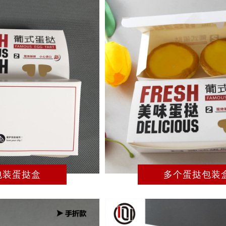
包装蛋挞盒
多个蛋挞包装