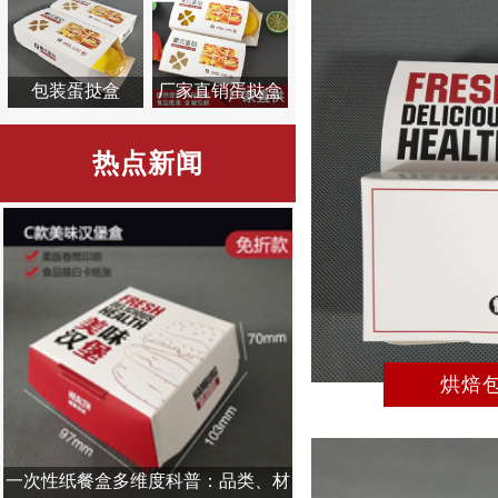
包装蛋挞盒
厂家直销蛋挞盒
热点新闻
烘焙
一次性纸餐盒多维度科普：品类、材